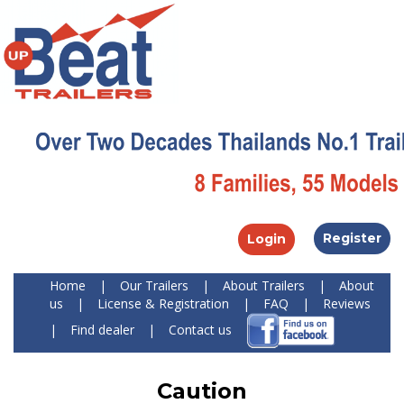
Register
Login
Home
|
Our Trailers
|
About Trailers
|
About
us
|
License & Registration
|
FAQ
|
Reviews
|
Find dealer
|
Contact us
Caution