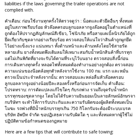
liabilities if the laws governing the trailer operations are not
complied with.
คำเตือน: ก่อนใช้งานทุกครั้งให้ตรวจดูว่า : น็อตและตัวยึดอื่นๆ ทั้งหมด
อยู่ในสภาพเรียบร้อย หัวล๊อคครอบลูกบอลลากจูงล๊อคอยู่ในตำแหน่งที่
ถูกต้องให้ปรากฏสัญลักษณ์สีเขียว, โซ่นิรภัย หรือสายเคเบิ้ลนิรภัยได้ถูก
ยึดเกี่ยวกับชุดลากอย่างเรียบร้อย ตรวจสอบให้แน่ใจว่าสินค้าถูกผูกยึด
ไว้อย่างแข็งแรง แน่นหนา ทั้งด้านหน้าและด้านหลังโดยใช้สายรัด
หลายเส้น ยางทั้งหมดพึงเติมลมให้เหมาะสมกับน้ำหนักสินค้าที่บรรทุก
แต่ไม่เกินพิกัดที่ยางจะรับได้ตามที่ระบุไว้บนยาง ตรวจสอบสิ่งนี้ก่อน
การเดินทางทุกครั้ง หลอดไฟทั้งหมดต้องทำงานอย่างถูกต้อง ตรวจสอบ
ความแน่นของน๊อตล้อทุกตัวหลังจากใช้งาน 100 กม. แรก และหมั่น
ตรวจเป็นประจำหลังจากนั้น: ตรวจสอบและหล่อลื่นหัวล๊อคครอบ
ลูกบอลลากจูงอย่างน้อยปีละสองครั้งหรือก่อนการจัดเก็บ คำเตือน:
โปรดทราบ: การดัดแปลงแก้ไขใดๆ กับรถพ่วง รวมถึงจุดรับน้ำหนัก
บรรทุกของชุดลากจูง โดยไม่ได้รับความยินยอมเป็นลายลักษณ์อักษรจา
กบริษัทฯ จะทำให้การรับประกันและความรับผิดของผู้ผลิตทั้งหมดเป็น
โมฆะ รถพ่วงที่มีน้ำหนักบรรทุกเกิน 750 กิโลกรัมจะต้องมีระบบเบรค
บริษัท อัพบีท จำกัด ขอปฏิเสธความรับผิดใด ๆ และทั้งหมดหากผู้ใช้ไม่
ปฏิบัติตามข้อกำหนดของกฎหมาย
Here are a few tips that will contribute to safe towing: